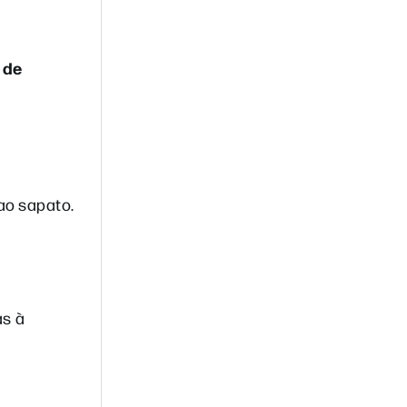
 de
ao sapato.
as à