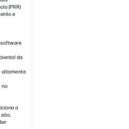
cia (PRR)
mento e
 software
biental da
e altamente
r no
iciona a
o
são,
der