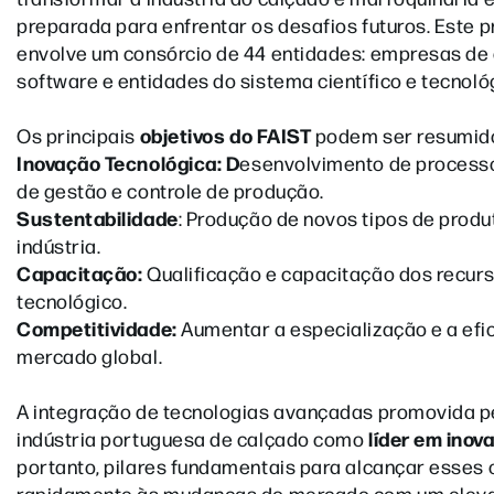
preparada para enfrentar os desafios futuros. Este p
envolve um consórcio de 44 entidades: empresas de
software e entidades do sistema científico e tecnoló
objetivos do FAIST
Os principais
podem ser resumid
Inovação Tecnológica: D
esenvolvimento de process
de gestão e controle de produção.
Sustentabilidade
: Produção de novos tipos de produ
indústria.
Capacitação:
Qualificação e capacitação dos recur
tecnológico.
Competitividade:
Aumentar a especialização e a efi
mercado global.
A integração de tecnologias avançadas promovida p
líder em inov
indústria portuguesa de calçado como
portanto, pilares fundamentais para alcançar esses
rapidamente às mudanças do mercado com um elevad