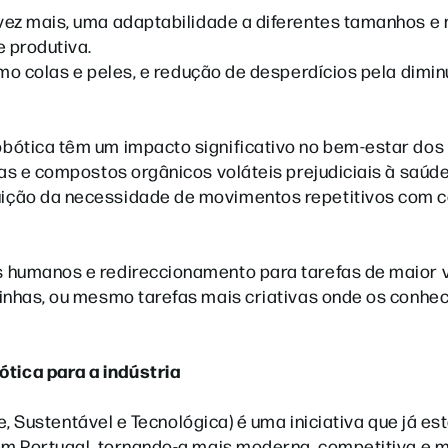
ez mais, uma adaptabilidade a diferentes tamanhos e
e produtiva.
omo colas e peles, e redução de desperdícios pela dimi
bótica têm um impacto significativo no bem-estar dos
as e compostos orgânicos voláteis prejudiciais à saúd
ição da necessidade de movimentos repetitivos com 
 humanos e redireccionamento para tarefas de maior 
linhas, ou mesmo tarefas mais criativas onde os conhe
tica para a indústria
te, Sustentável e Tecnológica) é uma iniciativa que já es
em Portugal, tornando-a mais moderna, competitiva e 