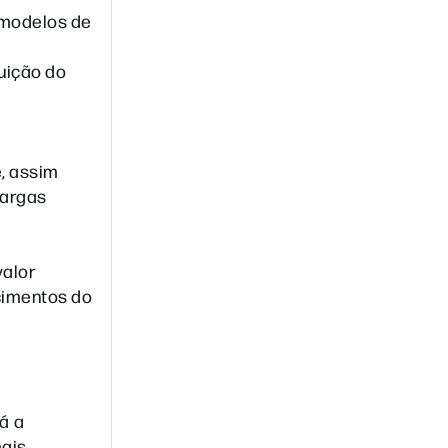
 modelos de
nuição do
e, assim
cargas
valor
cimentos do
tá a
mais