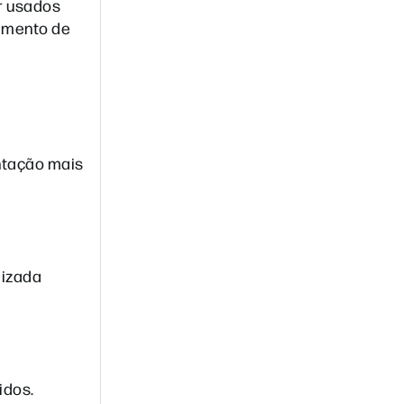
r usados
vimento de
ntação mais
lizada
idos.