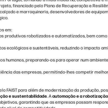
rojeto, financiado pelo Plano de Recuperação e Resiliên
 calçado e marroquinaria, desenvolvedores de equipa
gico.
os em:
os produtivos robotizados e automatizados, bem como
tos ecológicos e sustentáveis, reduzindo o impacto am
sos humanos, preparando-os para operar num ambient
ciência das empresas, permitindo-lhes competir melho
elo FAIST para além de modernização da produção, pos
ação e sustentabilidade
automação e a robotizaçã
. A
 objetivos, garantindo que as empresas possam respon
o nível de competitividade.