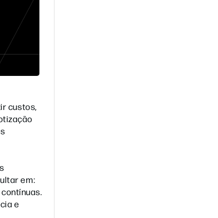
ir custos,
otização
às
os
ultar em:
contínuas.
cia e