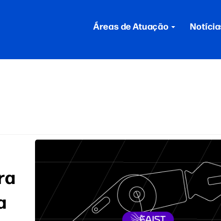
Áreas de Atuação
Notícia
ra
a