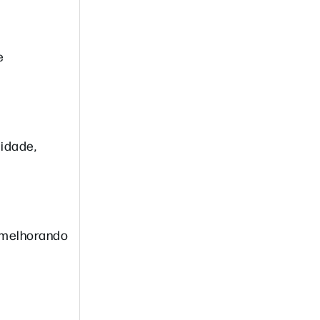
e
lidade,
e melhorando