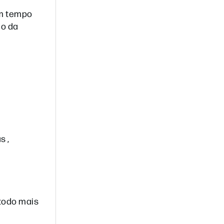
em tempo
ão da
s ,
todo mais