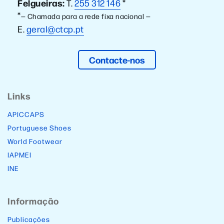
Felgueiras:
T.
255 312 146
*
*
— Chamada para a rede fixa nacional —
E.
geral@ctcp.pt
Contacte-nos
Links
APICCAPS
Portuguese Shoes
World Footwear
IAPMEI
INE
Informação
Publicações