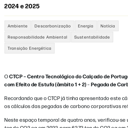
2024 e 2025
Ambiente
Descarbonização
Energia
Notícia
Responsabilidade Ambiental
Sustentabilidade
Transição Energética
CTCP – Centro Tecnológico do Calçado de Portug
O
com Efeito de Estufa (âmbito 1 + 2)
Pegada de Car
–
Recordando que o CTCP já tinha apresentado este cál
os cálculos das pegadas de carbono corporativas ref
Neste espaço temporal de quatro anos, verificou-s
ton
de CO2
eq
em 2022, para 62,72
ton
de CO2
eq
em 2