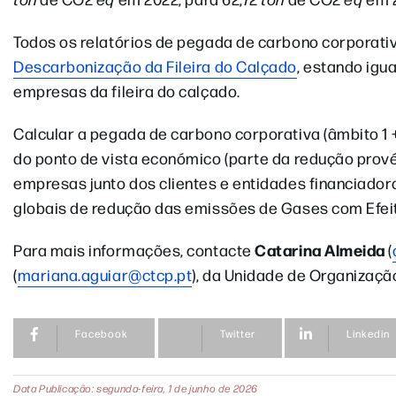
Todos os relatórios de pegada de carbono corporat
Descarbonização da Fileira do Calçado
, estando igu
empresas da fileira do calçado.
Calcular a pegada de carbono corporativa (âmbito 1 
do ponto de vista económico (parte da redução prové
empresas junto dos clientes e entidades financiador
globais de redução das emissões de Gases com Efeito
Catarina Almeida
Para mais informações, contacte
(
(
mariana.aguiar@ctcp.pt
), da Unidade de Organizaçã
Facebook
Twitter
Linkedin
Data Publicação: segunda-feira, 1 de junho de 2026