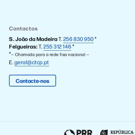
Contactos
S. João da Madeira
T.
256 830 950
*
Felgueiras:
T.
255 312 146
*
*
— Chamada para a rede fixa nacional —
E.
geral@ctcp.pt
Contacte-nos