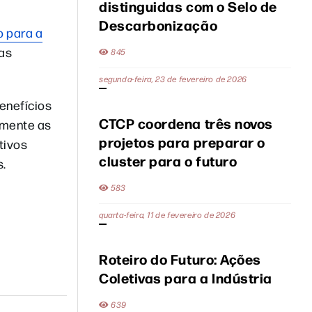
distinguidas com o Selo de
Descarbonização
o para a
ias
845
segunda-feira, 23 de fevereiro de 2026
enefícios
CTCP coordena três novos
lmente as
projetos para preparar o
tivos
cluster para o futuro
s.
583
quarta-feira, 11 de fevereiro de 2026
Roteiro do Futuro: Ações
Coletivas para a Indústria
639