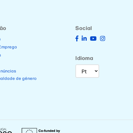
ção
Social
s
 Emprego
s
Idioma
enúncias
ualdade de género