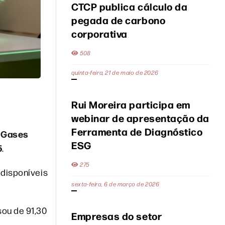
CTCP publica cálculo da
pegada de carbono
corporativa
508
quinta-feira, 21 de maio de 2026
Rui Moreira participa em
webinar de apresentação da
Ferramenta de Diagnóstico
e Gases
ESG
5
.
275
 disponíveis
sexta-feira, 6 de março de 2026
sou de 91,30
Empresas do setor