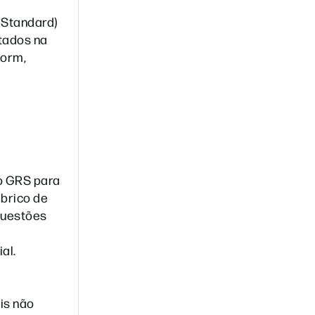
 Standard)
tados na
torm,
o GRS para
abrico de
questões
al.
is não