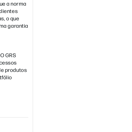
que a norma
clientes
s, o que
uma garantia
. O GRS
ocessos
de produtos
fólio