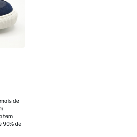
 mais de
em
sa tem
té 90% de