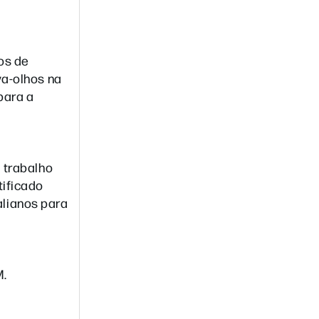
os de
va-olhos na
para a
 trabalho
tificado
lianos para
M.