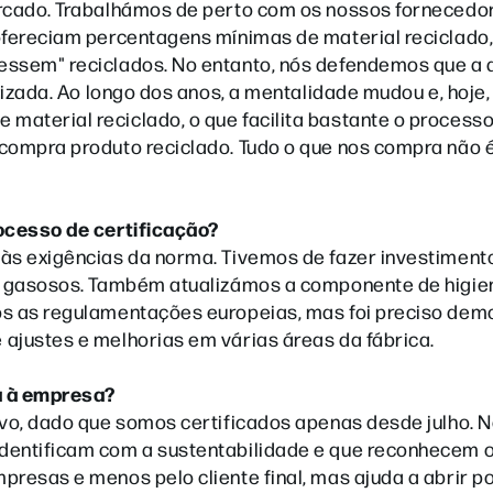
ercado. Trabalhámos de perto com os nossos fornecedo
 ofereciam percentagens mínimas de material reciclado
essem" reciclados. No entanto, nós defendemos que a 
orizada. Ao longo dos anos, a mentalidade mudou e, hoj
aterial reciclado, o que facilita bastante o processo
 compra produto reciclado. Tudo o que nos compra não 
rocesso de certificação?
 às exigências da norma. Tivemos de fazer investiment
es gasosos. Também atualizámos a componente de higie
os as regulamentações europeias, mas foi preciso dem
ajustes e melhorias em várias áreas da fábrica.
rá à empresa?
ivo, dado que somos certificados apenas desde julho. N
dentificam com a sustentabilidade e que reconhecem o
presas e menos pelo cliente final, mas ajuda a abrir p