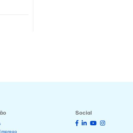
ção
Social
s
 Emprego