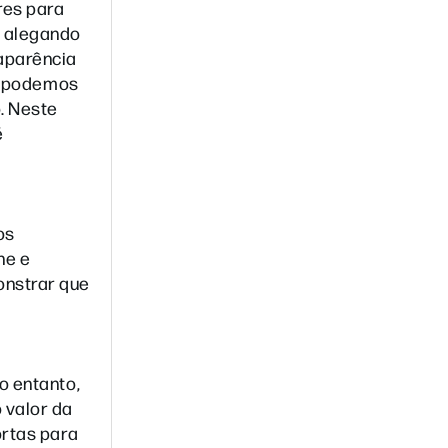
res para
, alegando
aparência
e, podemos
. Neste
é
os
ne e
onstrar que
o entanto,
 valor da
ortas para