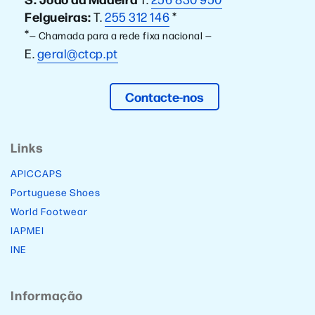
Felgueiras:
T.
255 312 146
*
*
— Chamada para a rede fixa nacional —
E.
geral@ctcp.pt
Contacte-nos
Links
APICCAPS
Portuguese Shoes
World Footwear
IAPMEI
INE
Informação