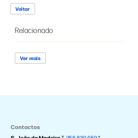
Voltar
Relacionado
Ver mais
Contactos
S. João da Madeira
T.
256 830 950
*