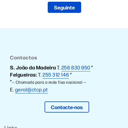
Seguinte
Contactos
S. João da Madeira
T.
256 830 950
*
Felgueiras:
T.
255 312 146
*
*
— Chamada para a rede fixa nacional —
E.
geral@ctcp.pt
Contacte-nos
Links