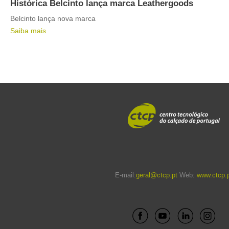
Histórica Belcinto lança marca Leathergoods
Belcinto lança nova marca
Saiba mais
E-mail:
geral@ctcp.pt
Web:
www.ctcp.