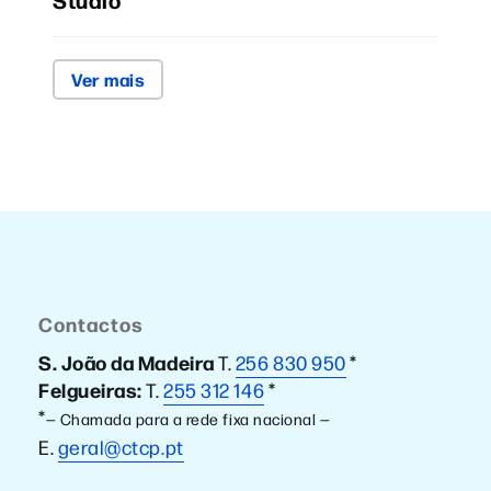
Ver mais
Contactos
S. João da Madeira
T.
256 830 950
*
Felgueiras:
T.
255 312 146
*
*
— Chamada para a rede fixa nacional —
E.
geral@ctcp.pt