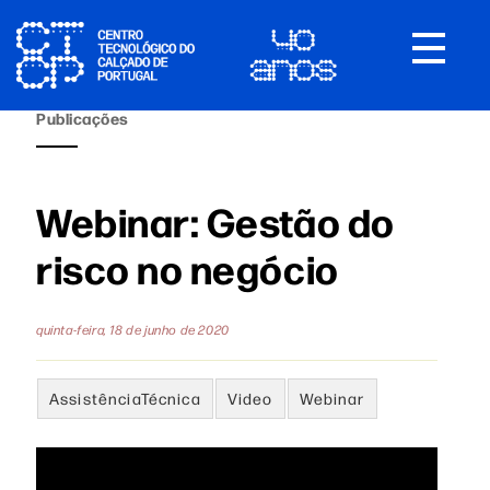
Toggle
navigat
Publicações
Webinar: Gestão do
risco no negócio
quinta-feira, 18 de junho de 2020
AssistênciaTécnica
Video
Webinar