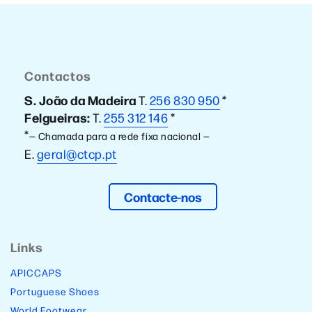
Contactos
S. João da Madeira
T.
256 830 950
*
Felgueiras:
T.
255 312 146
*
*
— Chamada para a rede fixa nacional —
E.
geral@ctcp.pt
Contacte-nos
Links
APICCAPS
Portuguese Shoes
World Footwear