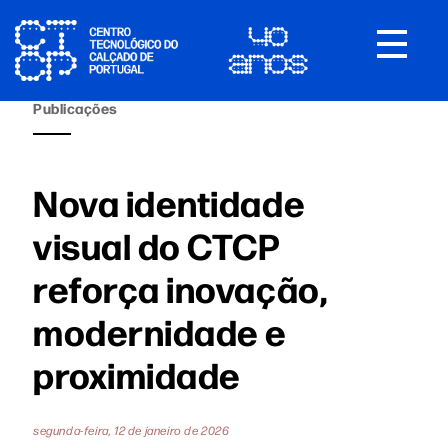
Toggle
navigat
Publicações
Nova identidade
visual do CTCP
reforça inovação,
modernidade e
proximidade
segunda-feira, 12 de janeiro de 2026