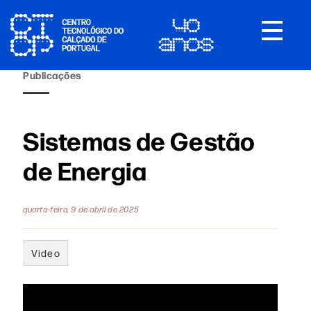
Toggle
navigat
Publicações
Sistemas de Gestão
de Energia
quarta-feira, 9 de abril de 2025
Video