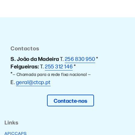
Contactos
S. João da Madeira
T.
256 830 950
*
Felgueiras:
T.
255 312 146
*
*
— Chamada para a rede fixa nacional —
E.
geral@ctcp.pt
Contacte-nos
Links
APICCAPS