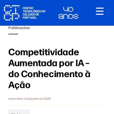
Toggle
navigat
Publicações
Competitividade
Aumentada por IA –
do Conhecimento à
Ação
terça-feira, 2 de junho de 2026