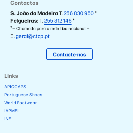
Contactos
S. João da Madeira
T.
256 830 950
*
Felgueiras:
T.
255 312 146
*
*
— Chamada para a rede fixa nacional —
E.
geral@ctcp.pt
Contacte-nos
Links
APICCAPS
Portuguese Shoes
World Footwear
IAPMEI
INE