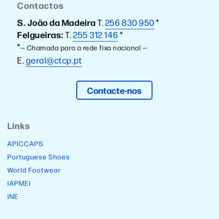
Contactos
S. João da Madeira
T.
256 830 950
*
Felgueiras:
T.
255 312 146
*
*
— Chamada para a rede fixa nacional —
E.
geral@ctcp.pt
Contacte-nos
Links
APICCAPS
Portuguese Shoes
World Footwear
IAPMEI
INE