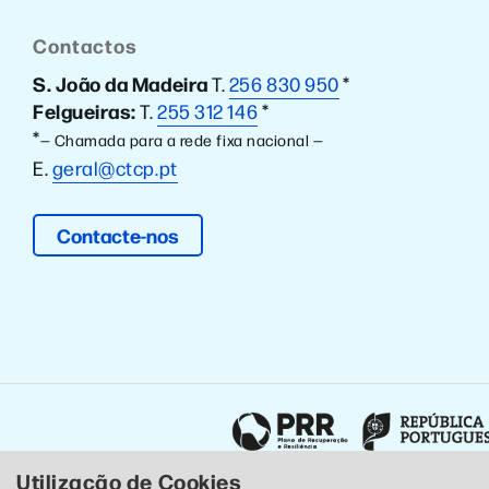
Contactos
S. João da Madeira
T.
256 830 950
*
Felgueiras:
T.
255 312 146
*
*
— Chamada para a rede fixa nacional —
E.
geral@ctcp.pt
Contacte-nos
Utilização de Cookies