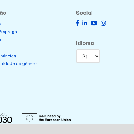
ção
Social
s
 Emprego
s
Idioma
enúncias
ualdade de género