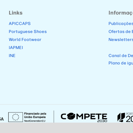
Links
Informa
APICCAPS
Publicaçõe
Portuguese Shoes
Ofertas de
World Footwear
Newsletter
IAPMEI
INE
Canal de D
Plano de ig