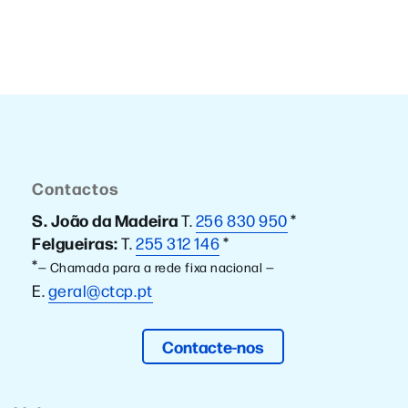
Contactos
S. João da Madeira
T.
256 830 950
*
Felgueiras:
T.
255 312 146
*
*
— Chamada para a rede fixa nacional —
E.
geral@ctcp.pt
Contacte-nos