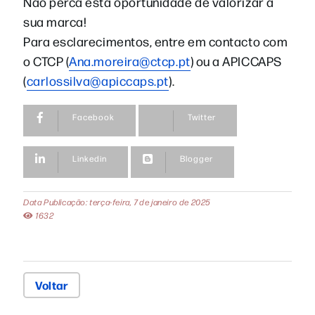
Não perca esta oportunidade de valorizar a
sua marca!
Para esclarecimentos, entre em contacto com
o CTCP (
Ana.moreira@ctcp.pt
) ou a APICCAPS
(
carlossilva@apiccaps.pt
).
Facebook
Twitter
Linkedin
Blogger
Data Publicação: terça-feira, 7 de janeiro de 2025
1632
Voltar