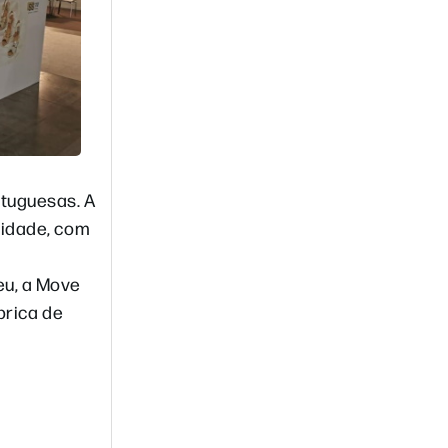
tuguesas. A
vidade, com
eu, a Move
brica de