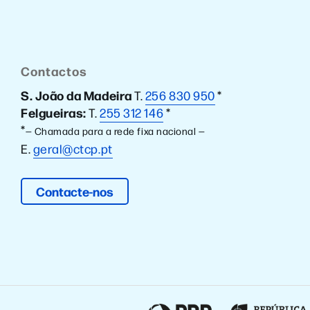
Contactos
S. João da Madeira
T.
256 830 950
*
Felgueiras:
T.
255 312 146
*
*
— Chamada para a rede fixa nacional —
E.
geral@ctcp.pt
Contacte-nos