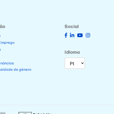
ção
Social
s
 Emprego
s
Idioma
enúncias
ualdade de género