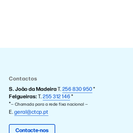
Contactos
S. João da Madeira
T.
256 830 950
*
Felgueiras:
T.
255 312 146
*
*
— Chamada para a rede fixa nacional —
E.
geral@ctcp.pt
Contacte-nos