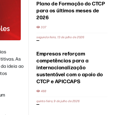
Plano de Formação do CTCP
para os últimos meses de
2026
337
segunda-feira, 13 de julho de 2026
ias
Empresas reforçam
itivas. As
competências para a
 da ideia ao
internacionalização
utos
sustentável com o apoio do
CTCP e APICCAPS
488
 um
quinta-feira, 9 de julho de 2026