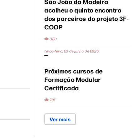
São João da Madeira
acolheu o quinto encontro
dos parceiros do projeto 3F-
COOP
380
terça-feira, 23 de junho de 2026
Próximos cursos de
Formação Modular
Certificada
797
Ver mais