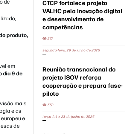
co de
CTCP fortalece projeto
VALHC pela inovação digital
lizado,
e desenvolvimento de
competências
do produto,
277
segunda-feira, 29 de junho de 2026
vel em
Reunião transnacional do
 dia 9 de
projeto ISOV reforça
cooperação e prepara fase-
piloto
 visão mais
552
ogia e as
terça-feira, 23 de junho de 2026
 europeu e
resas de