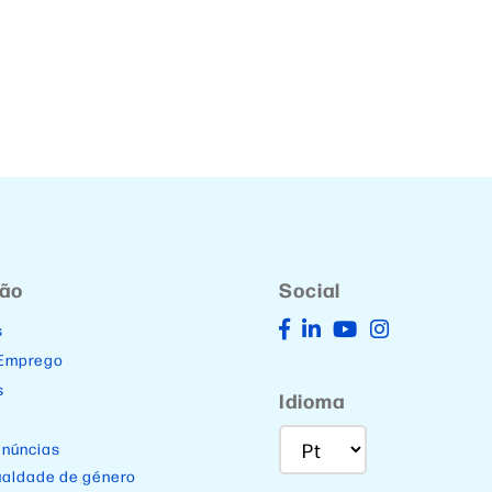
ção
Social
s
 Emprego
s
Idioma
enúncias
ualdade de género