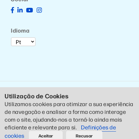
Idioma
Utilização de Cookies
Utilizamos cookies para otimizar a sua experiência
de navegação e analisar a forma como interage
© 2020 CTCP . Todos os direitos reservados .
Política de
com o site, ajudando-nos a torná-lo ainda mais
Privacidade
eficiente e relevante para si.
Definições de
Designed by CTCP Criativo
cookies