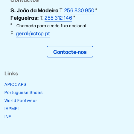
S. João da Madeira
T.
256 830 950
*
Felgueiras:
T.
255 312 146
*
*
— Chamada para a rede fixa nacional —
E.
geral@ctcp.pt
Contacte-nos
Links
APICCAPS
Portuguese Shoes
World Footwear
IAPMEI
INE