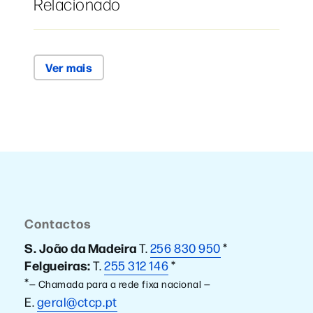
Relacionado
Ver mais
Contactos
S. João da Madeira
T.
256 830 950
*
Felgueiras:
T.
255 312 146
*
*
— Chamada para a rede fixa nacional —
E.
geral@ctcp.pt