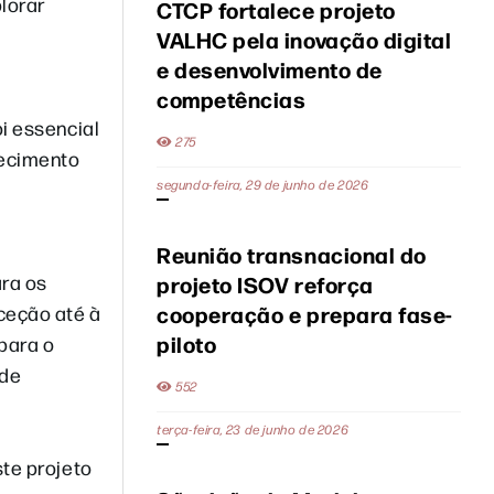
lorar
CTCP fortalece projeto
VALHC pela inovação digital
e desenvolvimento de
competências
i essencial
275
hecimento
segunda-feira, 29 de junho de 2026
Reunião transnacional do
ara os
projeto ISOV reforça
cooperação e prepara fase-
ceção até à
piloto
para o
 de
552
terça-feira, 23 de junho de 2026
ste projeto