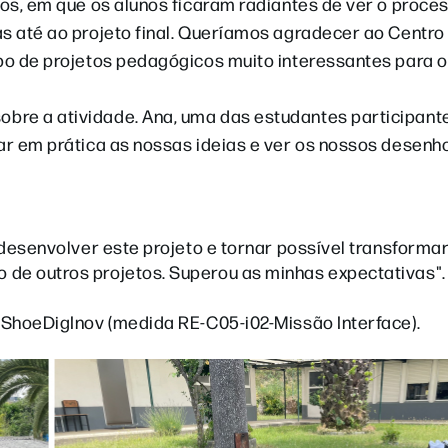
tos, em que os alunos ficaram radiantes de ver o proce
as até ao projeto final. Queríamos agradecer ao Centro
ipo de projetos pedagógicos muito interessantes para o
bre a atividade. Ana, uma das estudantes participant
car em prática as nossas ideias e ver os nossos desenh
e desenvolver este projeto e tornar possível transforma
 de outros projetos. Superou as minhas expectativas".
o ShoeDigInov (medida RE-C05-i02-Missão Interface).