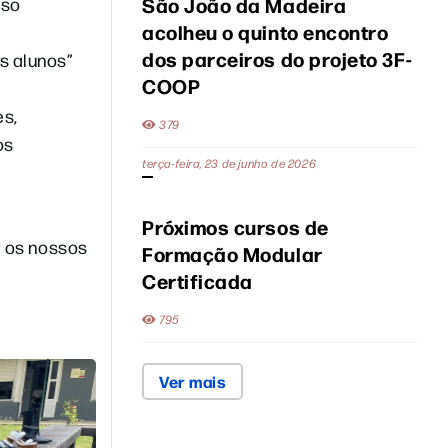
São João da Madeira
sso
acolheu o quinto encontro
dos parceiros do projeto 3F-
s alunos”
COOP
es,
379
os
terça-feira, 23 de junho de 2026
Próximos cursos de
r os nossos
Formação Modular
Certificada
795
Ver mais