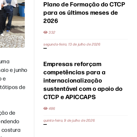
Plano de Formação do CTCP
para os últimos meses de
2026
332
segunda-feira, 13 de julho de 2026
 uma
Empresas reforçam
aio e junho
competências para a
o e
internacionalização
tótipos de
sustentável com o apoio do
CTCP e APICCAPS
486
ção de
tendendo
quinta-feira, 9 de julho de 2026
e costura