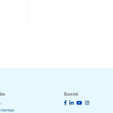
ção
Social
s
 Emprego