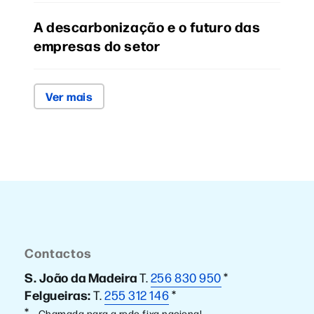
A descarbonização e o futuro das
empresas do setor
Ver mais
Contactos
S. João da Madeira
T.
256 830 950
*
Felgueiras:
T.
255 312 146
*
*
— Chamada para a rede fixa nacional —