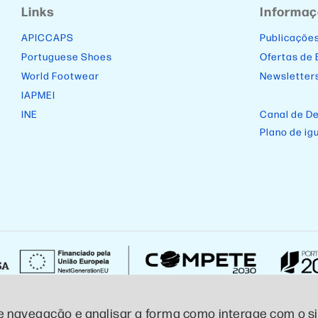
Links
Informa
APICCAPS
Publicaçõe
Portuguese Shoes
Ofertas de
World Footwear
Newsletter
IAPMEI
INE
Canal de D
Plano de ig
e navegação e analisar a forma como interage com o sit