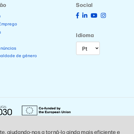
ção
Social
s
 Emprego
s
Idioma
enúncias
ualdade de género
e, ajudando-nos a torná-lo ainda mais eficiente e