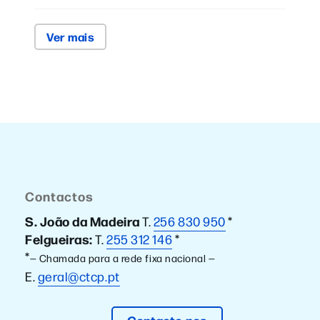
Ver mais
Contactos
S. João da Madeira
T.
256 830 950
*
Felgueiras:
T.
255 312 146
*
*
— Chamada para a rede fixa nacional —
E.
geral@ctcp.pt