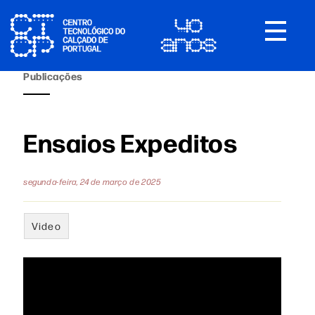
Toggle
navigat
Publicações
Ensaios Expeditos
segunda-feira, 24 de março de 2025
Video