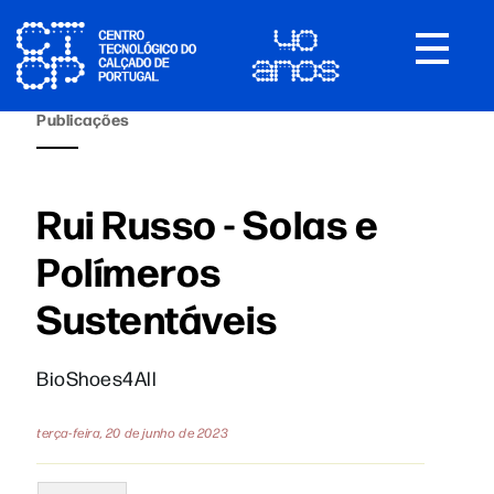
Toggle
navigat
Publicações
Rui Russo - Solas e
Polímeros
Sustentáveis
BioShoes4All
terça-feira, 20 de junho de 2023