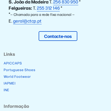
S. João da Madeira
T.
256 830 950
*
Felgueiras:
T.
255 312 146
*
*
— Chamada para a rede fixa nacional —
E.
geral@ctcp.pt
Contacte-nos
Links
APICCAPS
Portuguese Shoes
World Footwear
IAPMEI
INE
Informação