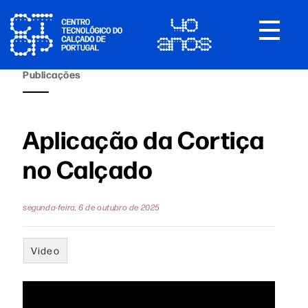
Toggle
navigat
Publicações
Aplicação da Cortiça
no Calçado
segunda-feira, 6 de outubro de 2025
Video