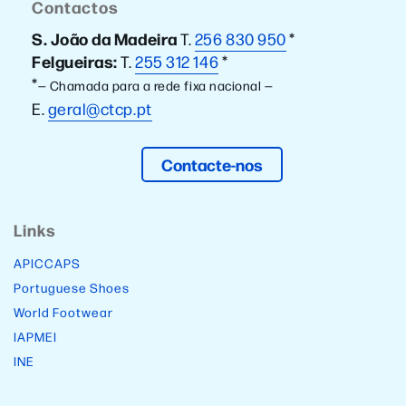
Contactos
S. João da Madeira
T.
256 830 950
*
Felgueiras:
T.
255 312 146
*
*
— Chamada para a rede fixa nacional —
E.
geral@ctcp.pt
Contacte-nos
Links
APICCAPS
Portuguese Shoes
World Footwear
IAPMEI
INE