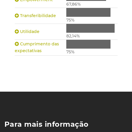
67,86%
Transferibilidade
75%
Utilidade
82,14%
Cumprimento das
expectativas
75%
Para mais informação