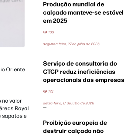
Produção mundial de
calçado manteve-se estável
em 2025
133
segunda-feira, 27 de julho de 2026
Serviço de consultoria do
io Oriente.
CTCP reduz ineficiências
operacionais das empresas
173
 no valor
sexta-feira, 17 de julho de 2026
aéreas Royal
e sapatos e
Proibição europeia de
destruir calçado não