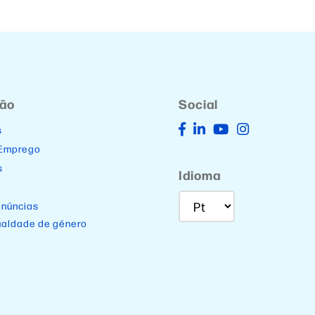
ção
Social
s
 Emprego
s
Idioma
enúncias
ualdade de género