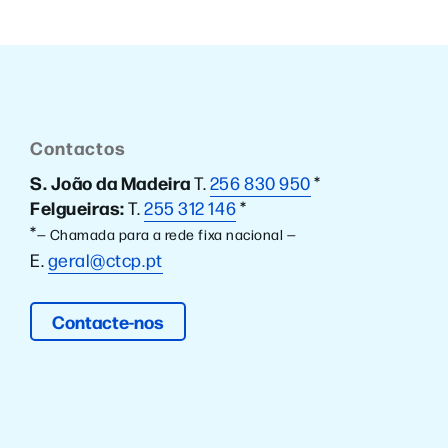
Contactos
S. João da Madeira
T.
256 830 950
*
Felgueiras:
T.
255 312 146
*
*
— Chamada para a rede fixa nacional —
E.
geral@ctcp.pt
Contacte-nos