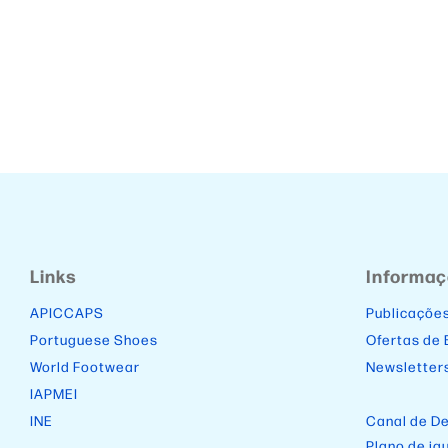
Links
Informa
APICCAPS
Publicaçõe
Portuguese Shoes
Ofertas de
World Footwear
Newsletter
IAPMEI
INE
Canal de D
Plano de ig