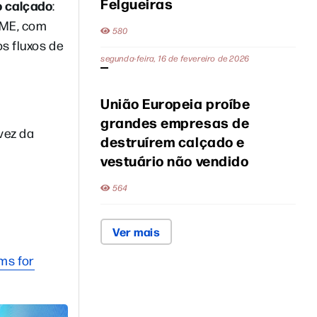
Felgueiras
o calçado
:
PME, com
580
s fluxos de
segunda-feira, 16 de fevereiro de 2026
União Europeia proíbe
grandes empresas de
vez da
destruírem calçado e
vestuário não vendido
564
a
Ver mais
rms for