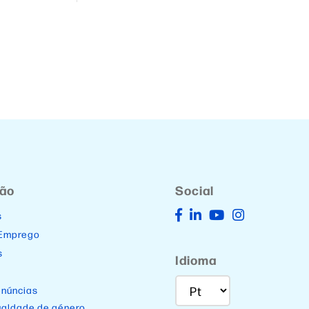
ção
Social
s
 Emprego
s
Idioma
enúncias
ualdade de género