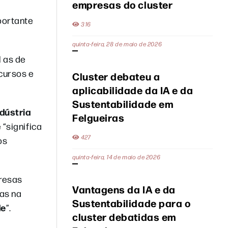
empresas do cluster
portante
316
quinta-feira, 28 de maio de 2026
 as de
cursos e
Cluster debateu a
aplicabilidade da IA e da
Sustentabilidade em
dústria
Felgueiras
e “significa
427
os
quinta-feira, 14 de maio de 2026
presas
Vantagens da IA e da
ias na
Sustentabilidade para o
de
”.
cluster debatidas em