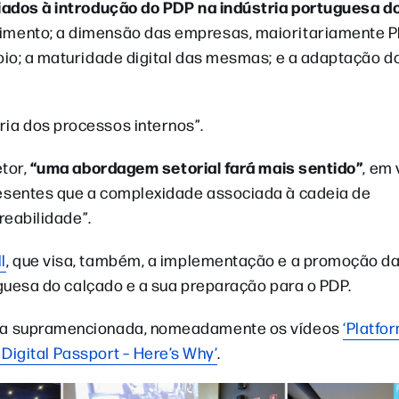
ados à introdução do PDP na indústria portuguesa d
imento; a dimensão das empresas, maioritariamente 
io; a maturidade digital das mesmas; e a adaptação do
ia dos processos internos”.
“uma abordagem setorial fará mais sentido”
etor,
, em 
esentes que a complexidade associada à cadeia de
reabilidade”.
l
, que visa, também, a implementação e a promoção d
uguesa do calçado e a sua preparação para o PDP.
ica supramencionada, nomeadamente os vídeos
‘Platfo
 Digital Passport – Here’s Why’
.