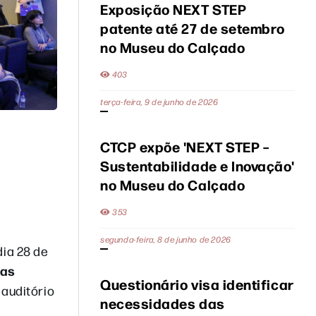
Exposição NEXT STEP
patente até 27 de setembro
no Museu do Calçado
403
terça-feira, 9 de junho de 2026
CTCP expõe 'NEXT STEP –
Sustentabilidade e Inovação'
no Museu do Calçado
353
segunda-feira, 8 de junho de 2026
dia 28 de
cas
Questionário visa identificar
 auditório
necessidades das