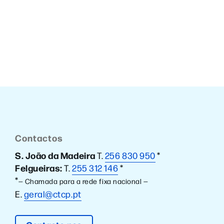
Contactos
S. João da Madeira
T.
256 830 950
*
Felgueiras:
T.
255 312 146
*
*
— Chamada para a rede fixa nacional —
E.
geral@ctcp.pt