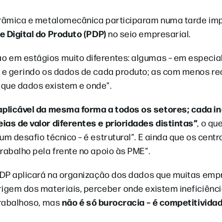
cerâmica e metalomecânica participaram numa tarde im
 Digital do Produto (PDP)
no seio empresarial.
o em estágios muito diferentes: algumas – em especial
o e gerindo os dados de cada produto; as com menos re
 que dados existem e onde”.
aplicável da mesma forma a todos os setores; cada in
ias de valor diferentes e prioridades distintas”
, o qu
m desafio técnico – é estrutural”. E ainda que os centr
rabalho pela frente no apoio às PME”.
 PDP aplicará na organização dos dados que muitas em
rigem dos materiais, perceber onde existem ineficiênc
não é só burocracia – é competitivida
trabalhoso, mas