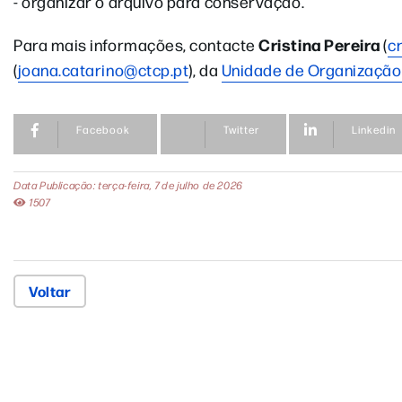
- organizar o arquivo para conservação.
Cristina Pereira
Para mais informações, contacte
(
c
(
joana.catarino@ctcp.pt
), da
Unidade de Organização 
Facebook
Twitter
Linkedin
Data Publicação: terça-feira, 7 de julho de 2026
1507
Voltar