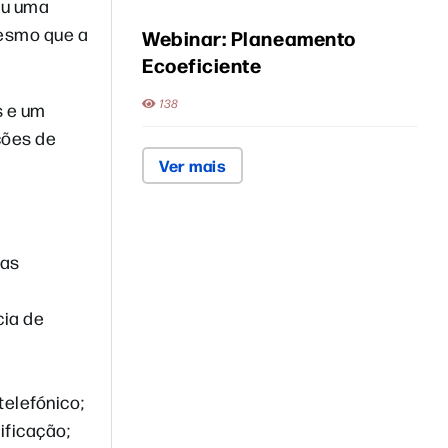
ou uma
mesmo que a
Webinar: Planeamento
Ecoeficiente
138
s e um
ções de
Ver mais
ias
cia de
telefónico;
ificação;