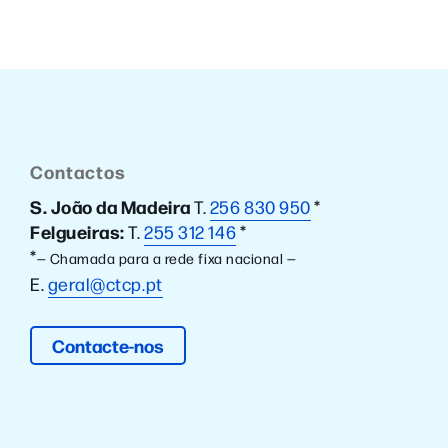
Contactos
S. João da Madeira
T.
256 830 950
*
Felgueiras:
T.
255 312 146
*
*
— Chamada para a rede fixa nacional —
E.
geral@ctcp.pt
Contacte-nos