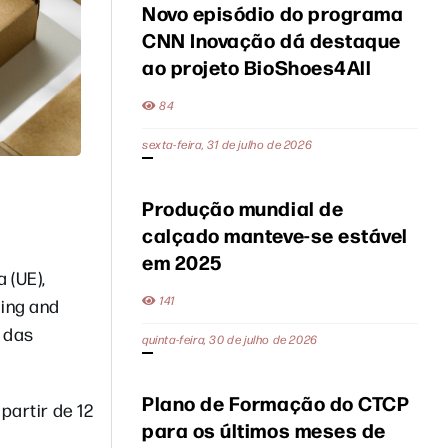
Novo episódio do programa
CNN Inovação dá destaque
ao projeto BioShoes4All
84
sexta-feira, 31 de julho de 2026
Produção mundial de
calçado manteve-se estável
em 2025
 (UE),
141
ing and
 das
quinta-feira, 30 de julho de 2026
Plano de Formação do CTCP
partir de 12
para os últimos meses de