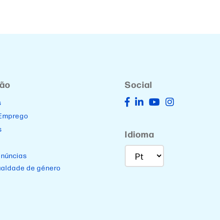
ção
Social
s
 Emprego
s
Idioma
enúncias
ualdade de género