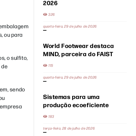
2026
326
e embalagem
quarta-feira, 29 de julho de 2026
, ou para
World Footwear destaca
MIND, parceira do FAIST
 o sulfito,
o de
115
quarta-feira, 29 de julho de 2026
gem, sendo
Sistemas para uma
ou
produção ecoeficiente
a empresa
183
terça-feira, 28 de julho de 2026