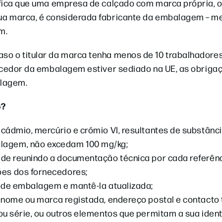
ifica que uma empresa de calçado com marca própria, 
ua marca, é considerada fabricante da embalagem – 
m.
so o titular da marca tenha menos de 10 trabalhadore
necedor da embalagem estiver sediado na UE, as obriga
alagem.
6?
cádmio, mercúrio e crómio VI, resultantes de substânc
lagem, não excedam 100 mg/kg;
ade reunindo a documentação técnica por cada referên
es dos fornecedores;
o de embalagem e mantê-la atualizada;
 nome ou marca registada, endereço postal e contacto 
ou série, ou outros elementos que permitam a sua ident