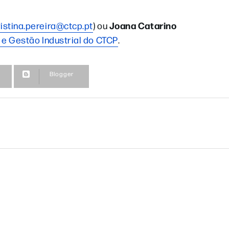
Joana Catarino
ristina.pereira@ctcp.pt
) ou
e Gestão Industrial do CTCP
.
Blogger