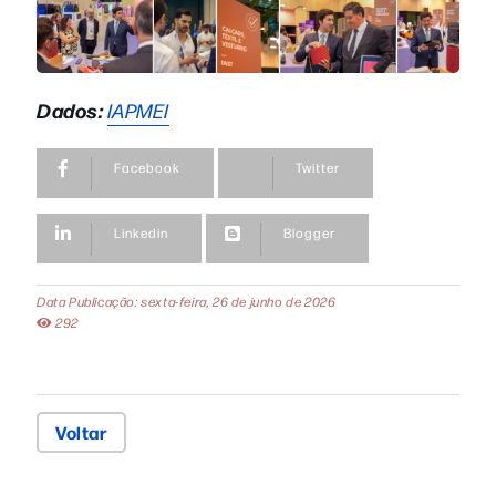
Dados:
IAPMEI
Facebook
Twitter
Linkedin
Blogger
Data Publicação: sexta-feira, 26 de junho de 2026
292
Voltar