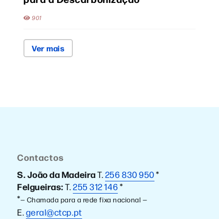
901
Ver mais
Contactos
S. João da Madeira
T.
256 830 950
*
Felgueiras:
T.
255 312 146
*
*
— Chamada para a rede fixa nacional —
E.
geral@ctcp.pt