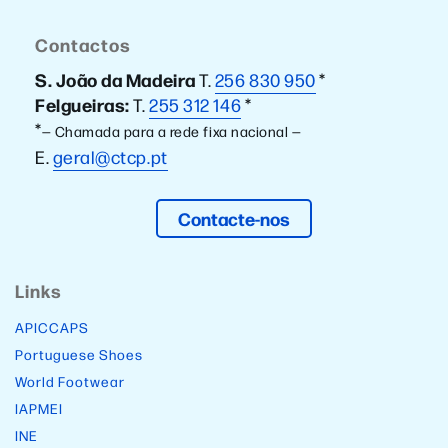
Contactos
S. João da Madeira
T.
256 830 950
*
Felgueiras:
T.
255 312 146
*
*
— Chamada para a rede fixa nacional —
E.
geral@ctcp.pt
Contacte-nos
Links
APICCAPS
Portuguese Shoes
World Footwear
IAPMEI
INE