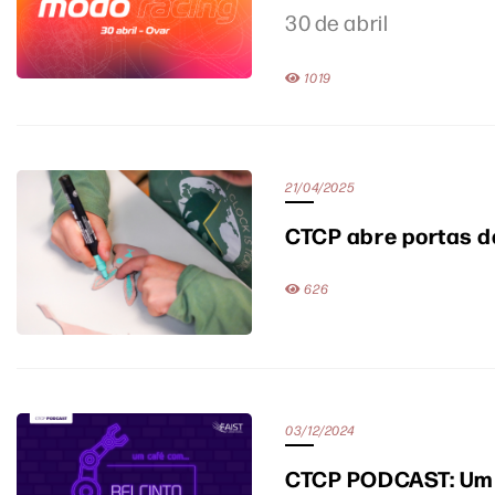
30 de abril
1019
21/04/2025
CTCP abre portas da
626
03/12/2024
CTCP PODCAST: Um 