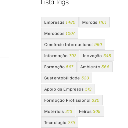
Lista Tags
Empresas
1480
Marcas
1161
Mercados
1007
Comércio Internacional
960
Informação
702
Inovação
648
Formação
587
Ambiente
566
Sustentabilidade
533
Apoio às Empresas
513
Formação Profissional
320
Materiais
313
Feiras
309
Tecnologia
275