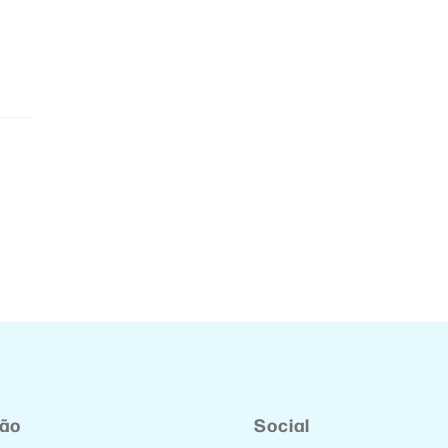
ção
Social