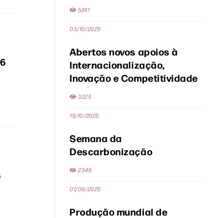
5247
03/10/2025
Abertos novos apoios à
26
Internacionalização,
Inovação e Competitividade
3225
15/10/2025
Semana da
Descarbonização
2349
s
01/09/2025
Produção mundial de