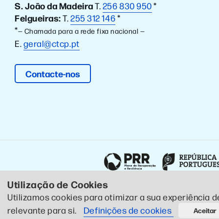
S. João da Madeira
T.
256 830 950
*
Felgueiras:
T.
255 312 146
*
*
— Chamada para a rede fixa nacional —
E.
geral@ctcp.pt
Contacte-nos
Utilização de Cookies
Utilizamos cookies para otimizar a sua experiência d
© 2020 CTCP . Todos os direitos reservados .
Política de Pr
relevante para si.
Definições de cookies