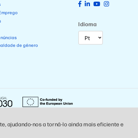
s
 Emprego
s
Idioma
enúncias
ualdade de género
e, ajudando-nos a torná-lo ainda mais eficiente e
Designed by CTCP Criativo